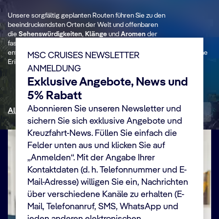
Mittelmeer
N
Unsere sorgfältig geplanten Routen führen Sie zu den
,
beeindruckendsten Orten der Welt und offenbaren
Antike Kulturen und atemberaubende
At
die
Sehenswürdigkeiten
,
Klänge
und
Aromen
der
Küsten.
mä
faszinierendsten
Kulturen
. Tauchen Sie ein in lokale Traditionen,
entdecken Sie verborgene Schätze und schaffen Sie unvergessliche
MSC CRUISES NEWSLETTER
Erinnerungen.
ANMELDUNG
Entdecken Sie mehr
Exklusive Angebote, News und
5% Rabatt
Abonnieren Sie unseren Newsletter und
Alle Destinationen
sichern Sie sich exklusive Angebote und
Kreuzfahrt-News. Füllen Sie einfach die
Felder unten aus und klicken Sie auf
„Anmelden“. Mit der Angabe Ihrer
Kontaktdaten (d. h. Telefonnummer und E-
Mail-Adresse) willigen Sie ein, Nachrichten
über verschiedene Kanäle zu erhalten (E-
Mail, Telefonanruf, SMS, WhatsApp und