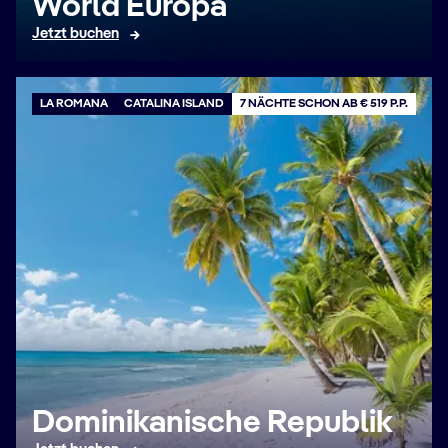
World Europa
Jetzt buchen
LA ROMANA
CATALINA ISLAND
7 NÄCHTE SCHON AB € 519 P.P.
Dominikanische Republik