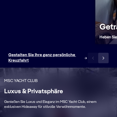
Getr
Heben Sie
Gestalten Sie Ihre ganz persönliche 
Kreuzfahrt
MSC YACHT CLUB
Luxus & Privatsphäre
Private Bereiche
P
Genießen Sie Luxus und Eleganz im MSC Yacht Club, einem
Exklusive Panoramalounge, Restaurant
Ge
exklusiven Hideaway für stilvolle Verwöhnmomente.
sowie Sonnendeck mit Pool
Be