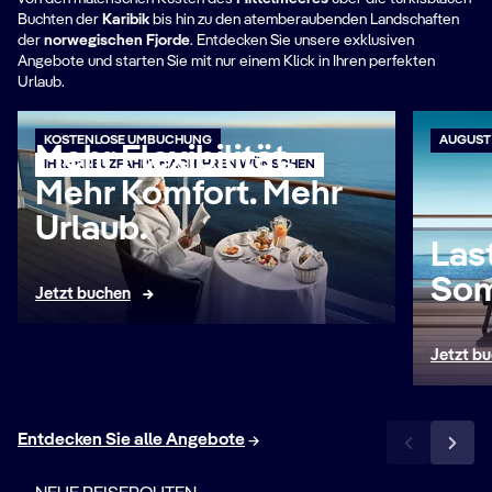
Buchten der
Karibik
bis hin zu den atemberaubenden Landschaften
der
norwegischen Fjorde
. Entdecken Sie unsere exklusiven
Angebote und starten Sie mit nur einem Klick in Ihren perfekten
Urlaub.
KOSTENLOSE UMBUCHUNG
AUGUST
Mehr Flexibilität.
IHRE KREUZFAHRT NACH IHREN WÜNSCHEN
Mehr Komfort. Mehr
Urlaub.
Last
Som
Jetzt buchen
Jetzt b
Entdecken Sie alle Angebote