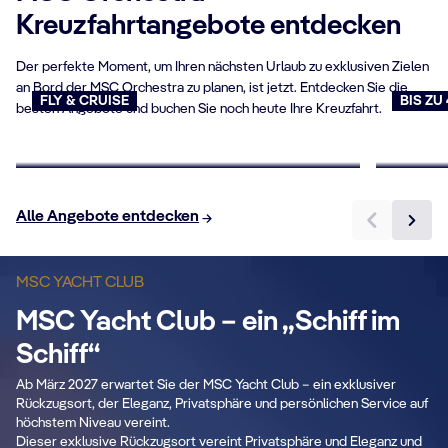
Kreuzfahrtangebote entdecken
Der perfekte Moment, um Ihren nächsten Urlaub zu exklusiven Zielen
an Bord der MSC Orchestra zu planen, ist jetzt. Entdecken Sie die
FLY & CRUISE
BIS ZU
besten Angebote und buchen Sie noch heute Ihre Kreuzfahrt.
Flug & Kreuzfahrt
Last 
Jetzt buchen
Jetzt b
Alle Angebote entdecken
MSC YACHT CLUB
MSC Yacht Club – ein „Schiff im
Schiff“
Ab März 2027 erwartet Sie der MSC Yacht Club – ein exklusiver
Rückzugsort, der Eleganz, Privatsphäre und persönlichen Service auf
höchstem Niveau vereint.
Dieser exklusive Rückzugsort vereint Privatsphäre und Eleganz und