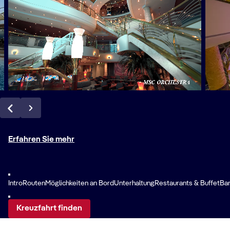
Erfahren Sie mehr
Intro
Routen
Möglichkeiten an Bord
Unterhaltung
Restaurants & Buffet
Ba
Kreuzfahrt finden