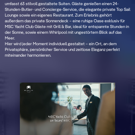
umfasst 63 stilvoll gestaltete Suiten. Gäste genießen einen 24-
Stunden-Butler- und Concierge-Service, die elegante private Top Sail
To
Lounge sowie ein eigenes Restaurant. Zum Erlebnis gehört
he
außerdem das private Sonnendeck – eine ruhige Oase exklusiv für
MSC Yacht Club Gäste mit Grill & Bar, ideal für entspannte Stunden in
Ein 
der Sonne, sowie einem Whirlpool mit ungestörtem Blick auf das
erwa
Meer.
Hier wird jeder Moment individuell gestaltet – ein Ort, an dem
t
Privatsphäre, persönlicher Service und zeitlose Eleganz perfekt
miteinander harmonieren.