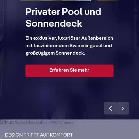
Privater Pool und
Sonnendeck
Ein exklusiver, luxuriöser Außenbereich
mit faszinierendem Swimmingpool und
großzügigem Sonnendeck.
Erfahren Sie mehr
KABINEN-DETAILS
MSC Yacht Club
KA
Suiten
S
Genießen Sie eine luxuriöse und
unvergessliche Kreuzfahrt mit 24-
Ma
DESIGN TRIFFT AUF KOMFORT