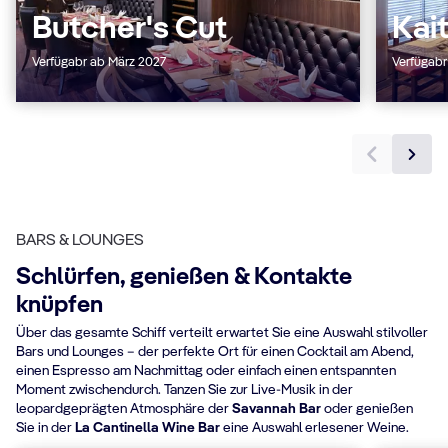
Butcher's Cut
Kai
Verfügabr ab März 2027
Verfügabr
BARS & LOUNGES
Schlürfen, genießen & Kontakte
knüpfen
Über das gesamte Schiff verteilt erwartet Sie eine Auswahl stilvoller
Bars und Lounges – der perfekte Ort für einen Cocktail am Abend,
einen Espresso am Nachmittag oder einfach einen entspannten
Moment zwischendurch. Tanzen Sie zur Live-Musik in der
leopardgeprägten Atmosphäre der
Savannah Bar
oder genießen
Sie in der
La Cantinella Wine Bar
eine Auswahl erlesener Weine.