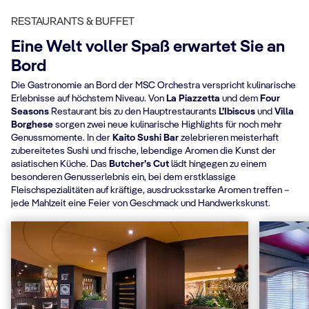
RESTAURANTS & BUFFET
Eine Welt voller Spaß erwartet Sie an
Bord
Die Gastronomie an Bord der MSC Orchestra verspricht kulinarische
Erlebnisse auf höchstem Niveau. Von
La Piazzetta
und dem
Four
Seasons
Restaurant bis zu den Hauptrestaurants
L’Ibiscus
und
Villa
Borghese
sorgen zwei neue kulinarische Highlights für noch mehr
Genussmomente. In der
Kaito Sushi Bar
zelebrieren meisterhaft
zubereitetes Sushi und frische, lebendige Aromen die Kunst der
asiatischen Küche. Das
Butcher’s Cut
lädt hingegen zu einem
besonderen Genusserlebnis ein, bei dem erstklassige
Fleischspezialitäten auf kräftige, ausdrucksstarke Aromen treffen –
jede Mahlzeit eine Feier von Geschmack und Handwerkskunst.