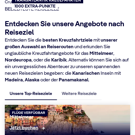
TRANSATLANTIK KREUZFAHRTEN
1000 EXTRA-PUNKTE
BELIEBTESTE REISEZIELE
Entdecken Sie unsere Angebote nach
Reiseziel
Entdecken Sie die
besten Kreuzfahrtziele
mit
unserer
großen Auswahl an Reiserouten
und erkunden Sie
unglaubliche Kreuzfahrtangebote für das
Mittelmeer
,
Nordeuropa
, oder die
Karibik
. Alternativ können Sie sich auf
ein unvergessliches Abenteuer zu unseren spannenden
neuen Reisezielen begeben: die
Kanarischen
Inseln mit
Madeira
,
Alaska
oder der
Panamakanal
.
Unsere Top-Reiseziele
Weitere Reiseziele
FLÜGE VERFÜGBAR
Mittelmeer
Jetzt buchen