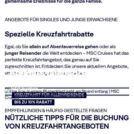
gemeinsame Erlebnisse für die ganze Familie.
Jetzt buchen
BIS ZU 15% RABATT
ANGEBOTE FÜR SINGLES UND JUNGE ERWACHSENE
Spezielle Kreuzfahrtrabatte
Egal, ob Sie
allein auf Abenteuerreise gehen
oder als
junger Reisender
die Welt entdecken – MSC Cruises hat das
perfekte Kreuzfahrtangebot, das genau auf Sie
zugeschnitten ist. Entdecken Sie unsere aktuellen Angebote,
Kreuzfahrtangebote für
Single-Kreuzfahrten
um Ihre Reise unvergesslich zu machen!
junge Erwachsene
Jetzt buchen
Jetzt buchen
KREUZFAHRT FÜR ALLEINREISENDE
BIS ZU 10% RABATT
EMPFEHLUNGEN & HÄUFIG GESTELLTE FRAGEN
NÜTZLICHE TIPPS FÜR DIE BUCHUNG
VON KREUZFAHRTANGEBOTEN