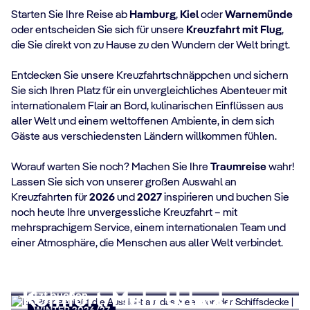
Starten Sie Ihre Reise ab
Hamburg
,
Kiel
oder
Warnemünde
oder entscheiden Sie sich für unsere
Kreuzfahrt mit Flug
,
die Sie direkt von zu Hause zu den Wundern der Welt bringt.
Entdecken Sie unsere Kreuzfahrtschnäppchen und sichern
Sie sich Ihren Platz für ein unvergleichliches Abenteuer mit
internationalem Flair an Bord, kulinarischen Einflüssen aus
aller Welt und einem weltoffenen Ambiente, in dem sich
Gäste aus verschiedensten Ländern willkommen fühlen.
Worauf warten Sie noch? Machen Sie Ihre
Traumreise
wahr!
Lassen Sie sich von unserer großen Auswahl an
Kreuzfahrten für
Last Call für Ihren
2026
und
2027
inspirieren und buchen Sie
noch heute Ihre unvergessliche Kreuzfahrt – mit
Sommerurlaub
mehrsprachigem Service, einem internationalen Team und
einer Atmosphäre, die Menschen aus aller Welt verbindet.
Jetzt buchen
All Inclusive Angebote
AUGUST & SEPTEMBER
7 NÄCHTE SCHON AB € 399 p.P.
Catch of the Week
Mehr Flexibilität. Mehr
Jetzt buchen
Komfort. Mehr Urlaub.
Jetzt buchen