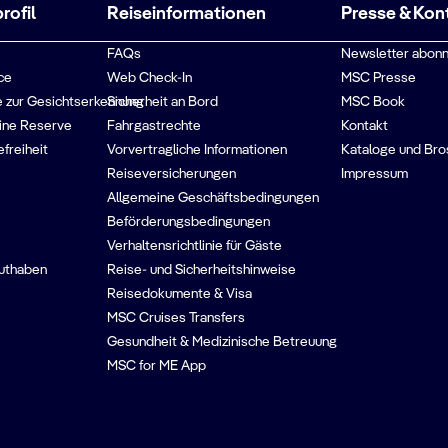
ofil
Reiseinformationen
Presse & Kon
FAQs
Newsletter abonn
ce
Web Check-In
MSC Presse
 zur Gesichtserkennung
Sicherheit an Bord
MSC Book
ine Reserve
Fahrgastrechte
Kontakt
efreiheit
Vorvertragliche Informationen
Kataloge und Bro
Reiseversicherungen
Impressum
Allgemeine Geschäftsbedingungen
Beförderungsbedingungen
Verhaltensrichtlinie für Gäste
guthaben
Reise- und Sicherheitshinweise
Reisedokumente & Visa
MSC Cruises Transfers
Gesundheit & Medizinische Betreuung
MSC for ME App