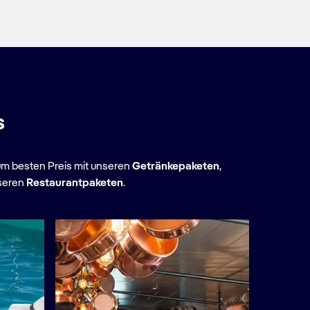
s
 zum besten Preis mit unseren
Getränkepaketen
,
nseren
Restaurantpaketen
.