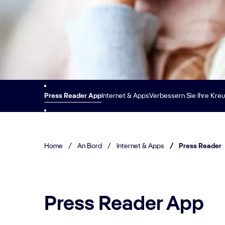
Press Reader App
Internet & Apps
Verbessern Sie Ihre Kreu
Home
/
An Bord
/
Internet & Apps
/
Press Reader
Press Reader App