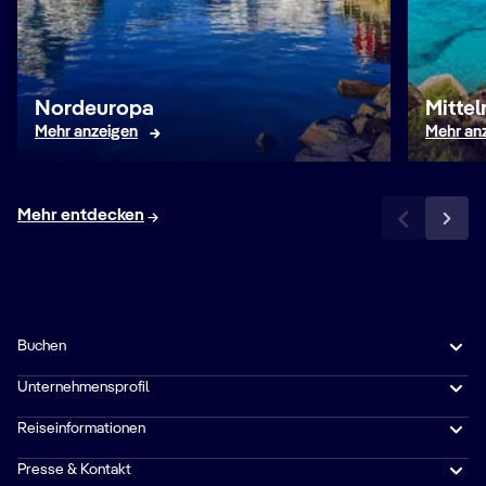
Nordeuropa
Mitte
Mehr anzeigen
Mehr an
Mehr entdecken
Buchen
Unternehmensprofil
Reiseinformationen
Presse & Kontakt