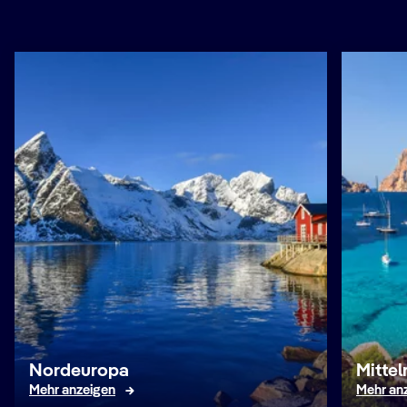
Nordeuropa
Mitte
Mehr anzeigen
Mehr an