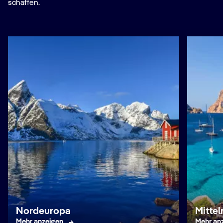
schaffen.
Nordeuropa
Mitte
Mehr anzeigen
Mehr an