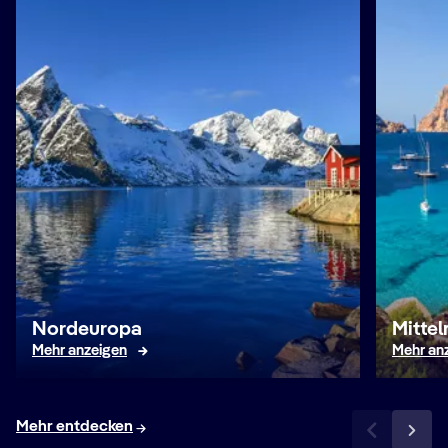
Nordeuropa
Mitte
Mehr anzeigen
Mehr an
Mehr entdecken