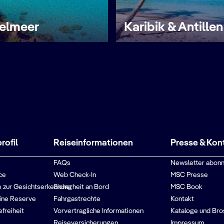
telmeer
Karibik & Antillen
ofil
Reiseinformationen
Presse & Kon
FAQs
Newsletter abonn
ce
Web Check-In
MSC Presse
 zur Gesichtserkennung
Sicherheit an Bord
MSC Book
ine Reserve
Fahrgastrechte
Kontakt
efreiheit
Vorvertragliche Informationen
Kataloge und Bro
Reiseversicherungen
Impressum