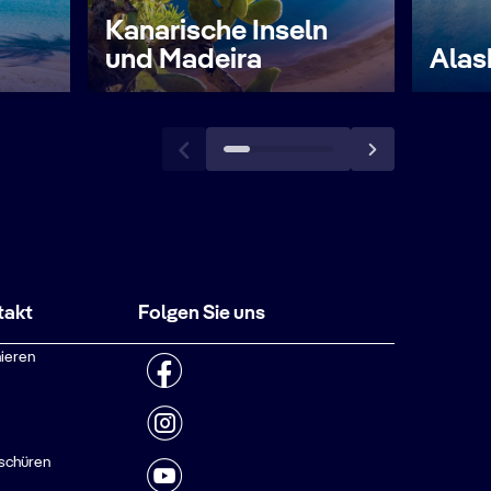
Kanarische Inseln
und Madeira
Alas
takt
Folgen Sie uns
ieren
schüren