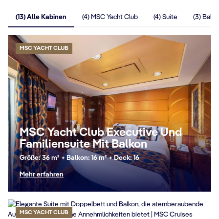
(13) Alle Kabinen
(4) MSC Yacht Club
(4) Suite
(3) Balk
MSC YACHT CLUB
MSC Yacht Club Executive Und
Familiensuite Mit Balkon
Größe: 36 m² + Balkon: 16 m² + Deck: 16
Mehr erfahren
MSC YACHT CLUB