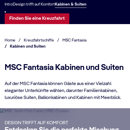
Intro
Design trifft auf Komfort
Kabinen & Suiten
Finden Sie eine Kreuzfahrt
Home
/
Kreuzfahrtschiffe
/
MSC Fantasia
/
Kabinen und Suiten
MSC Fantasia Kabinen und Suiten
Auf der MSC Fantasia können Gäste aus einer Vielzahl
KABINENDATEN
eleganter Unterkünfte wählen, darunter Familienkabinen,
MSC Yacht Club
luxuriöse Suiten, Balkonkabinen und Kabinen mit Meerblick.
KA
S
Genießen Sie eine luxuriöse und
unvergessliche Kreuzfahrt mit unserem
DESIGN TRIFFT AUF KOMFORT
24-Stunden-Butler-Service, eigenem
Ma