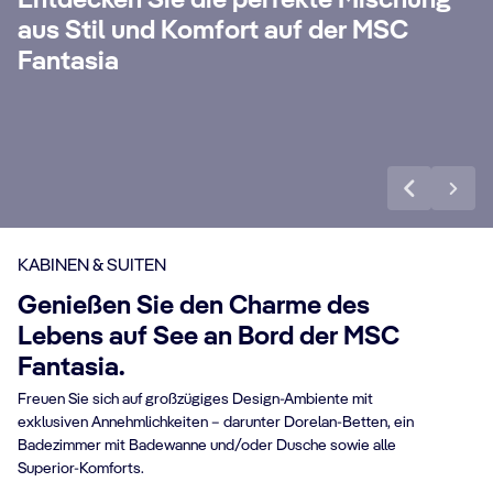
Entdecken Sie die perfekte Mischung
Concierge, All-Inclusive Getränkepaket
un
aus Stil und Komfort auf der MSC
anz
Premium Extra, Internet Paket und vielen
Si
Fantasia
weiteren Vorteilen.
Wo
Mehr erfahren
Me
KABINEN & SUITEN
Genießen Sie den Charme des
Lebens auf See an Bord der MSC
Fantasia.
Freuen Sie sich auf großzügiges Design-Ambiente mit
exklusiven Annehmlichkeiten – darunter Dorelan-Betten, ein
Badezimmer mit Badewanne und/oder Dusche sowie alle
Superior-Komforts.