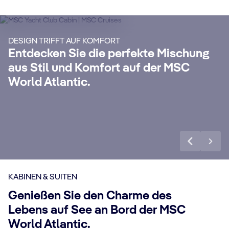
S
Genießen Sie eine luxuriöse und
unvergessliche Kreuzfahrt mit unserem
Ma
DESIGN TRIFFT AUF KOMFORT
24-Stunden-Butler-Service, eigenem
un
Entdecken Sie die perfekte Mischung
Concierge, All-Inclusive Getränkepaket
Si
aus Stil und Komfort auf der MSC
anz
Premium Extra, Internet Paket und vielen
Wo
World Atlantic.
weiteren Vorteilen.
exk
Mehr erfahren
Me
KABINEN & SUITEN
Genießen Sie den Charme des
Lebens auf See an Bord der MSC
World Atlantic.