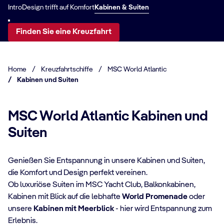
Intro
Design trifft auf Komfort
Kabinen & Suiten
Finden Sie eine Kreuzfahrt
Home
/
Kreuzfahrtschiffe
/
MSC World Atlantic
/
Kabinen und Suiten
MSC World Atlantic Kabinen und
Suiten
Genießen Sie Entspannung in unsere Kabinen und Suiten,
die Komfort und Design perfekt vereinen.
Ob luxuriöse Suiten im MSC Yacht Club, Balkonkabinen,
Kabinen mit Blick auf die lebhafte
World Promenade
oder
KABINENDATEN
unsere
Kabinen mit Meerblick
- hier wird Entspannung zum
KA
MSC Yacht Club
Erlebnis.