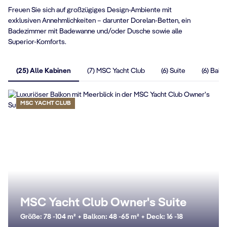
Freuen Sie sich auf großzügiges Design-Ambiente mit
exklusiven Annehmlichkeiten – darunter Dorelan-Betten, ein
Badezimmer mit Badewanne und/oder Dusche sowie alle
Superior-Komforts.
(25) Alle Kabinen
(7) MSC Yacht Club
(6) Suite
(6) Balk
MSC YACHT CLUB
MSC Yacht Club Owner's Suite
Größe: 78 -104 m² + Balkon: 48 -65 m² + Deck: 16 -18