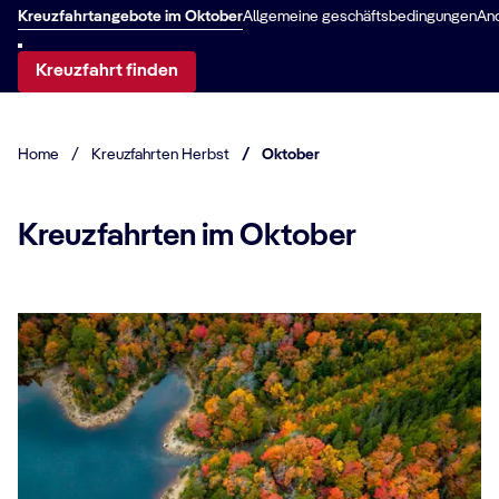
Kreuzfahrtangebote im Oktober
Allgemeine geschäftsbedingungen
An
Kreuzfahrt finden
Home
/
Kreuzfahrten Herbst
/
Oktober
Kreuzfahrten im Oktober