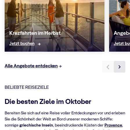
Krezfahrten im Herbst
Angebo
Jetzt buchen
Jetzt b
Alle Angebote entdecken
BELIEBTE REISEZIELE
Die besten Ziele im Oktober
Bereiten Sie sich auf eine Reise voller Entdeckungen vor und erleben
Sie die Schönheit der Welt an Bord unserer modernen Schiffe:
sonnige
griechische Inseln
, beeindruckende Küsten der
Provence
,