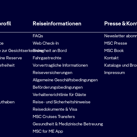
ofil
Reiseinformationen
Presse & Kon
FAQs
Newsletter abonn
ce
Web Check-In
MSC Presse
 zur Gesichtserkennung
Sicherheit an Bord
MSC Book
ine Reserve
Fahrgastrechte
Kontakt
efreiheit
Vorvertragliche Informationen
Kataloge und Bro
Reiseversicherungen
Impressum
Allgemeine Geschäftsbedingungen
Beförderungsbedingungen
Verhaltensrichtlinie für Gäste
guthaben
Reise- und Sicherheitshinweise
Reisedokumente & Visa
MSC Cruises Transfers
Gesundheit & Medizinische Betreuung
MSC for ME App