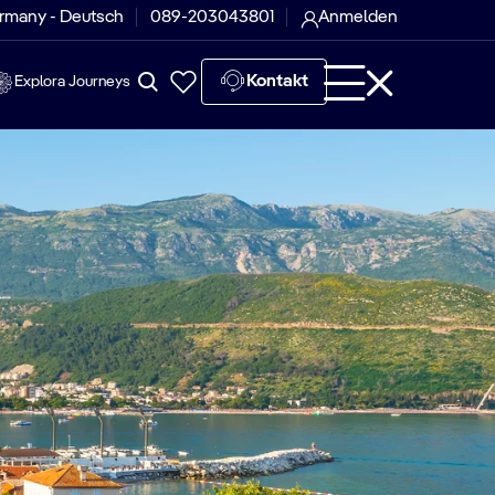
rmany - Deutsch
089-203043801
Anmelden
Kontakt
Explora Journeys