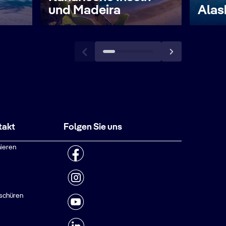
und Madeira
Alas
takt
Folgen Sie uns
ieren
schüren