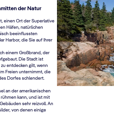
nmitten der Natur
 einen Ort der Superlative
hen Häfen, natürlichen
isch beeinflussten
r Harbor, die Sie auf Ihrer
ach einem Großbrand, der
ufgebaut. Die Stadt ist
s zu entdecken gilt, wenn
im Freien unternimmt, die
des Dorfes schlendert.
nsel an der amerikanischen
 rühmen kann, und ist mit
Gebäuden sehr reizvoll. An
lder, von denen einige