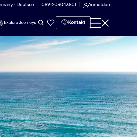
rmany - Deutsch
089-203043801
Anmelden
Kontakt
Explora Journeys