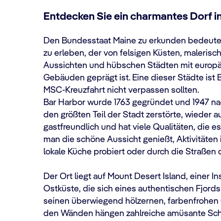
Entdecken Sie ein charmantes Dorf i
Den Bundesstaat Maine zu erkunden bedeutet,
zu erleben, der von felsigen Küsten, malerisc
Aussichten und hübschen Städten mit europä
Gebäuden geprägt ist. Eine dieser Städte ist Ba
MSC-Kreuzfahrt nicht verpassen sollten.
Bar Harbor wurde 1763 gegründet und 1947 n
den größten Teil der Stadt zerstörte, wieder a
gastfreundlich und hat viele Qualitäten, die e
man die schöne Aussicht genießt, Aktivitäten 
lokale Küche probiert oder durch die Straßen 
Der Ort liegt auf Mount Desert Island, einer I
Ostküste, die sich eines authentischen Fjords
seinen überwiegend hölzernen, farbenfrohen 
den Wänden hängen zahlreiche amüsante Schi