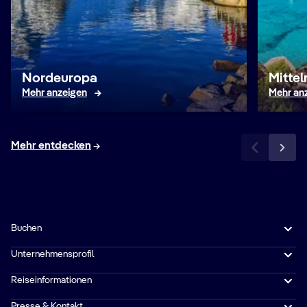
Nordeuropa
Mitte
Mehr anzeigen
Mehr an
Mehr entdecken
Buchen
Unternehmensprofil
Reiseinformationen
Presse & Kontakt