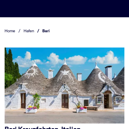
Home
/
Hafen
/
Bari