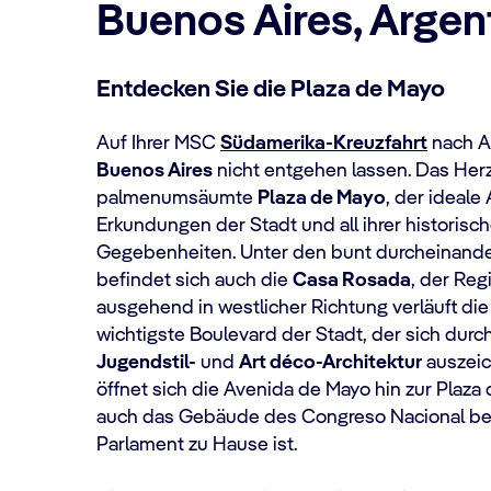
Buenos Aires, Argen
Entdecken Sie die Plaza de Mayo
Auf Ihrer MSC
Südamerika-Kreuzfahrt
nach Ar
Buenos Aires
nicht entgehen lassen. Das Herz 
palmenumsäumte
Plaza de Mayo
, der ideal
Erkundungen der Stadt und all ihrer historisc
Gegebenheiten. Unter den bunt durcheinand
befindet sich auch die
Casa Rosada
, der Reg
ausgehend in westlicher Richtung verläuft di
wichtigste Boulevard der Stadt, der sich durc
Jugendstil-
und
Art déco-
Architektur
auszeic
öffnet sich die Avenida de Mayo hin zur Plaza 
auch das Gebäude des Congreso Nacional bef
Parlament zu Hause ist.