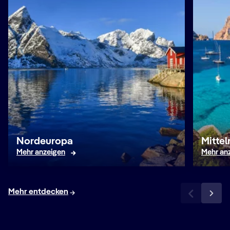
Nordeuropa
Mitte
Mehr anzeigen
Mehr an
Mehr entdecken