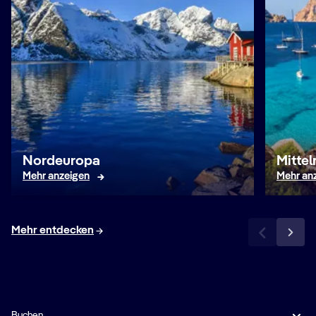
Nordeuropa
Mitte
Mehr anzeigen
Mehr an
Mehr entdecken
Buchen