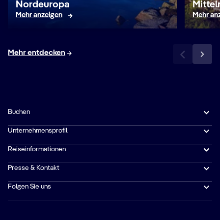
Nordeuropa
Mitte
Mehr anzeigen
Mehr an
Mehr entdecken
Buchen
Unternehmensprofil
Reiseinformationen
Presse & Kontakt
Folgen Sie uns