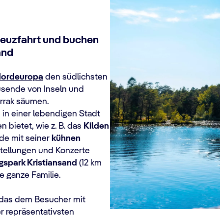
Kreuzfahrt und buchen
and
ordeuropa
den südlichsten
usende von Inseln und
rrak säumen.
h in einer lebendigen Stadt
n bietet, wie z. B. das
Kilden
ude mit seiner
kühnen
stellungen und Konzerte
spark Kristiansand
(12 km
ie ganze Familie.
das dem Besucher mit
r repräsentativsten