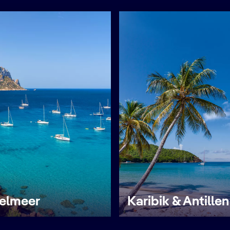
telmeer
Karibik & Antillen