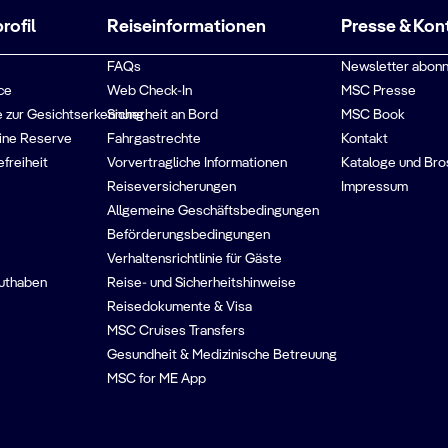
ofil
Reiseinformationen
Presse & Kon
FAQs
Newsletter abonn
ce
Web Check-In
MSC Presse
 zur Gesichtserkennung
Sicherheit an Bord
MSC Book
ine Reserve
Fahrgastrechte
Kontakt
efreiheit
Vorvertragliche Informationen
Kataloge und Bro
Reiseversicherungen
Impressum
Allgemeine Geschäftsbedingungen
Beförderungsbedingungen
Verhaltensrichtlinie für Gäste
guthaben
Reise- und Sicherheitshinweise
Reisedokumente & Visa
MSC Cruises Transfers
Gesundheit & Medizinische Betreuung
MSC for ME App