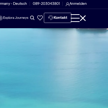
rmany - Deutsch
089-203043801
Anmelden
Kontakt
Explora Journeys