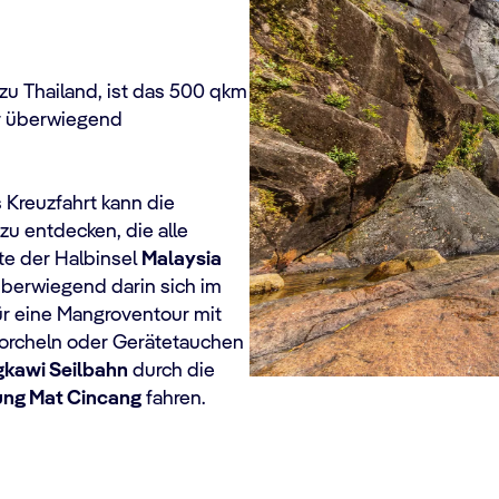
zu Thailand, ist das 500 qkm
er überwiegend
 Kreuzfahrt kann die
zu entdecken, die alle
te der Halbinsel
Malaysia
überwiegend darin sich im
ür eine Mangroventour mit
orcheln oder Gerätetauchen
kawi Seilbahn
durch die
ng Mat Cincang
fahren.