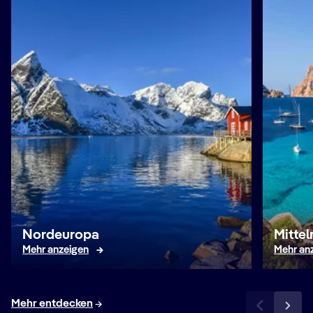
Nordeuropa
Mitte
Mehr anzeigen
Mehr an
Mehr entdecken