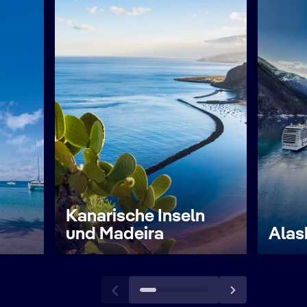
Kanarische Inseln
und Madeira
Alas