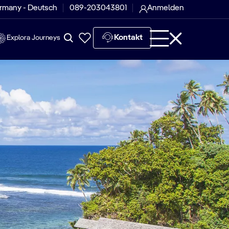
rmany - Deutsch
089-203043801
Anmelden
Kontakt
Explora Journeys