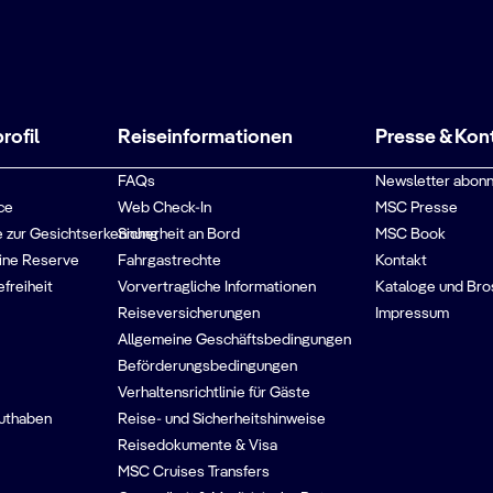
ofil
Reiseinformationen
Presse & Kon
FAQs
Newsletter abonn
ce
Web Check-In
MSC Presse
 zur Gesichtserkennung
Sicherheit an Bord
MSC Book
ine Reserve
Fahrgastrechte
Kontakt
efreiheit
Vorvertragliche Informationen
Kataloge und Bro
Reiseversicherungen
Impressum
Allgemeine Geschäftsbedingungen
Beförderungsbedingungen
Verhaltensrichtlinie für Gäste
guthaben
Reise- und Sicherheitshinweise
Reisedokumente & Visa
MSC Cruises Transfers