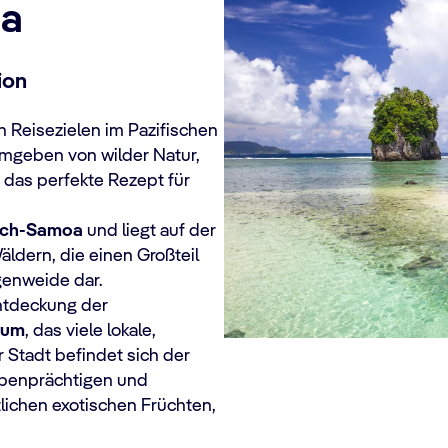
oa
ion
 Reisezielen im Pazifischen
 umgeben von wilder Natur,
 das perfekte Rezept für
sch-Samoa
und liegt auf der
äldern, die einen Großteil
genweide dar.
Entdeckung der
eum
, das viele lokale,
r Stadt befindet sich der
arbenprächtigen und
lichen exotischen Früchten,