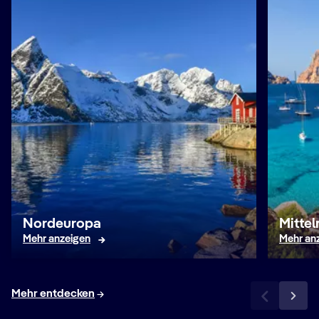
Nordeuropa
Mitte
Mehr anzeigen
Mehr an
Mehr entdecken