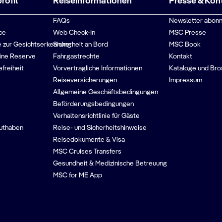
ofil
Reiseinformationen
Presse & Kon
FAQs
Newsletter abonn
ce
Web Check-In
MSC Presse
 zur Gesichtserkennung
Sicherheit an Bord
MSC Book
ine Reserve
Fahrgastrechte
Kontakt
efreiheit
Vorvertragliche Informationen
Kataloge und Bro
Reiseversicherungen
Impressum
Allgemeine Geschäftsbedingungen
Beförderungsbedingungen
Verhaltensrichtlinie für Gäste
guthaben
Reise- und Sicherheitshinweise
Reisedokumente & Visa
MSC Cruises Transfers
Gesundheit & Medizinische Betreuung
MSC for ME App