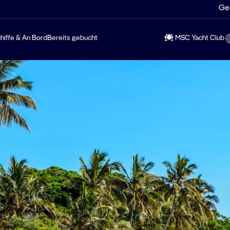
Ge
hiffe & An Bord
Bereits gebucht
MSC Yacht Club