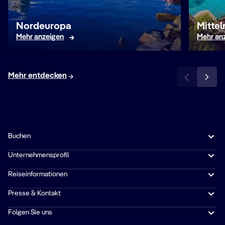
Nordeuropa
Mitte
Mehr anzeigen
Mehr an
Mehr entdecken
Buchen
Unternehmensprofil
Reiseinformationen
Presse & Kontakt
Folgen Sie uns