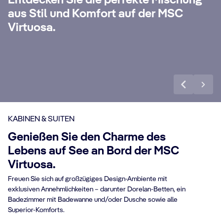
Entdecken Sie die perfekte Mischung
Concierge, All-Inclusive Getränkepaket
Si
aus Stil und Komfort auf der MSC
anz
Premium Extra, Internet Paket und vielen
Wo
Virtuosa.
weiteren Vorteilen.
exk
Mehr erfahren
Me
KABINEN & SUITEN
Genießen Sie den Charme des
Lebens auf See an Bord der MSC
Virtuosa.
Freuen Sie sich auf großzügiges Design-Ambiente mit
exklusiven Annehmlichkeiten – darunter Dorelan-Betten, ein
Badezimmer mit Badewanne und/oder Dusche sowie alle
Superior-Komforts.