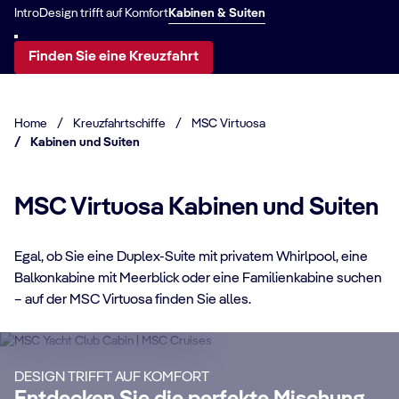
Intro
Design trifft auf Komfort
Kabinen & Suiten
Finden Sie eine Kreuzfahrt
Home
/
Kreuzfahrtschiffe
/
MSC Virtuosa
/
Kabinen und Suiten
MSC Virtuosa Kabinen und Suiten
Egal, ob Sie eine Duplex-Suite mit privatem Whirlpool, eine
KABINENDATEN
Balkonkabine mit Meerblick oder eine Familienkabine suchen
KA
MSC Yacht Club
– auf der MSC Virtuosa finden Sie alles.
S
Genießen Sie eine luxuriöse und
unvergessliche Kreuzfahrt mit unserem
Ma
DESIGN TRIFFT AUF KOMFORT
24-Stunden-Butler-Service, eigenem
un