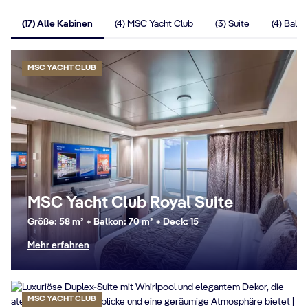
(17) Alle Kabinen
(4) MSC Yacht Club
(3) Suite
(4) Balk
MSC YACHT CLUB
MSC Yacht Club Royal Suite
Größe: 58 m² + Balkon: 70 m² + Deck: 15
Mehr erfahren
MSC YACHT CLUB