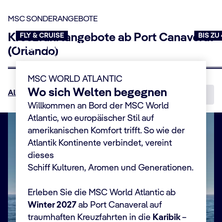
Behandlung, um vollkommene Entspannung nur
zudem weitere Reisen in die
Südkaribik
mit Fahrten
MSC SONDERANGEBOTE
wenige Schritte vom glitzernden Ozean entfernt zu
zu den Inseln
Antigua und Barbuda
,
Martinique
und
erleben.
St. Maarten
.
Kreuzfahrtangebote ab Port Canaveral
FLY & CRUISE
BIS ZU
Flug & Kreuzfahrt
Last 
(Orlando)
Jetzt buchen
Jetzt b
MSC WORLD ATLANTIC
Wo sich Welten begegnen
Alle Angebote entdecken
Willkommen an Bord der MSC World
Atlantic, wo europäischer Stil auf
amerikanischen Komfort trifft. So wie der
Atlantik Kontinente verbindet, vereint
dieses
Schiff Kulturen, Aromen und Generationen.
Erleben Sie die MSC World Atlantic ab
Winter 2027
ab Port Canaveral auf
traumhaften Kreuzfahrten in die
Karibik
–