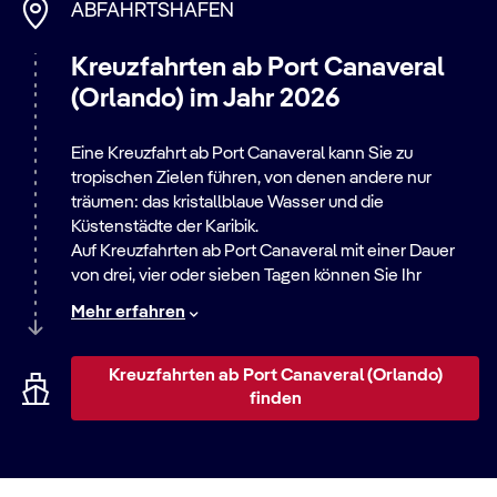
ABFAHRTSHAFEN
Kreuzfahrten ab Port Canaveral
(Orlando) im Jahr 2026
Eine Kreuzfahrt ab Port Canaveral kann Sie zu
tropischen Zielen führen, von denen andere nur
träumen: das kristallblaue Wasser und die
Küstenstädte der Karibik.
Auf Kreuzfahrten ab Port Canaveral mit einer Dauer
von drei, vier oder sieben Tagen können Sie Ihr
eigenes Abenteuer wählen: Machen Sie ein
Mehr erfahren
entspannendes Bad im sanften, warmen Wasser am
Paradise Beach von Nassau
oder gleiten Sie mit
dem Jetski mit hoher Geschwindigkeit über das Meer.
Auf einer Kreuzfahrt ab Port Canaveral können Sie
Kreuzfahrten ab Port Canaveral (Orlando)
auch die exklusive Insel von MSC Cruises besuchen:
finden
Ocean Cay MSC Marine Reserve
. Genießen Sie den
weiten Blick über Land und Meer nach dem Aufstieg
zum rot-weißen Leuchtturm, der über Ocean Cay
wacht, oder buchen Sie Ihre bevorzugte Spa-
Kreuzfahrten ab Port Canaveral 2025-2026 bieten