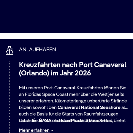
ANLAUFHAFEN
Kreuzfahrten nach Port Canaveral
(Orlando) im Jahr 2026
Mit unseren Port-Canaveral-Kreuzfahrten können Sie
an Floridas Space Coast mehr über die Welt jenseits
unserer erfahren. Kilometerlange unberührte Strände
bilden sowohl den
Canaveral National Seashore
als
auch die Basis für die Starts von Raumfahrzeugen
durch die
Orlando, die Nachbarstadt von Port Canaveral, bietet
NASA
und
Elon Musks
SpaceX
. Das
Kennedy Space Center Visitor Complex
eine Fülle an Freizeitparks, von Disney Springs über
in Titusville
Mehr erfahren