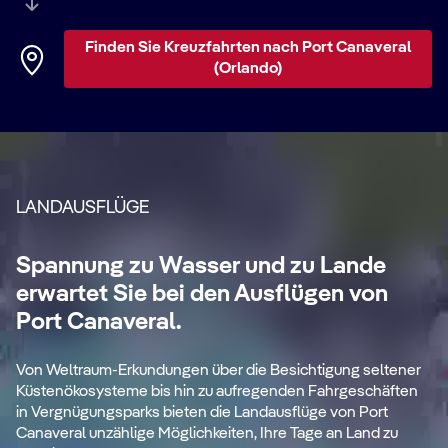
bietet Ihnen die seltene Gelegenheit, mit einem
das historische
EPCOT
bis zu den
Universal Studios
Astronauten zu sprechen (und sogar ein Autogramm
Florida
, die heute die
Heimat der Zauberwelt von
zu bekommen), und sein Apollo Saturn V Center
Harry Potter
sind.
Finden Sie Kreuzfahrten nach Port Canaveral
versetzt Sie zurück in das Apollo-Zeitalter, als der
Kreuzfahrten von Port Canaveral bringen Sie
(Orlando)
Mensch erstmals den Mond betrat.
außerdem zu den Bahamas und in die gesamte Karibik,
mit Stopps in tropischen Zielen wie Mexiko, der
Dominikanischen Republik, Jamaika, Puerto Rico und
Honduras.
LANDAUSFLÜGE
Spannung zu Wasser und zu Lande
erwartet Sie bei den Ausflügen von
Port Canaveral.
Von Weltraum-Erkundungen über die Besichtigung seltener
Küstenökosysteme bis hin zu aufregenden Fahrgeschäften
in Vergnügungsparks bieten die Landausflüge von Port
Canaveral unzählige Möglichkeiten, Ihre Tage an Land zu