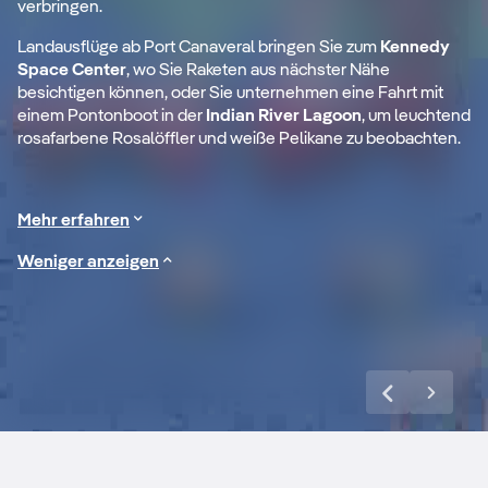
verbringen.
Landausflüge ab Port Canaveral bringen Sie zum
Kennedy
s
Space Center
, wo Sie Raketen aus nächster Nähe
besichtigen können, oder Sie unternehmen eine Fahrt mit
Besuchen Sie mit
Be
einem Pontonboot in der
Indian River Lagoon
, um leuchtend
nd
dem Boot ein
de
rosafarbene Rosalöffler und weiße Pelikane zu beobachten.
ze
Tierschutzgebiet
Ti
auf Merritt Island
au
Mehr erfahren
Weniger anzeigen
Mehr entdecken