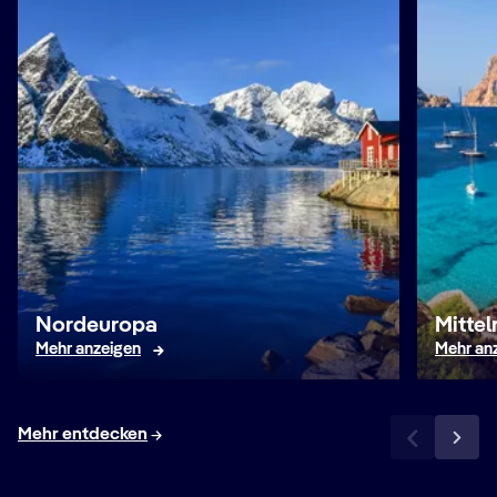
Nordeuropa
Mitte
Mehr anzeigen
Mehr an
Mehr entdecken