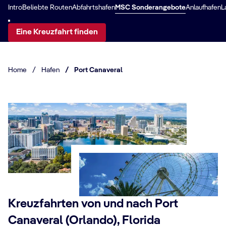
Intro
Beliebte Routen
Abfahrtshafen
MSC Sonderangebote
Anlaufhafen
L
Eine Kreuzfahrt finden
Home
/
Hafen
/
Port Canaveral
Kreuzfahrten von und nach Port
Canaveral (Orlando), Florida