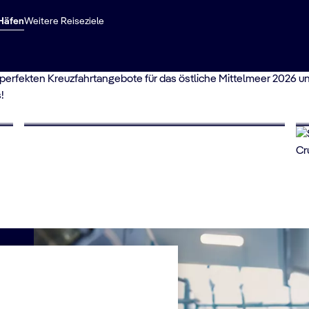
 Häfen
Weitere Reiseziele
haften Straßen von Dubrovnik, erkunden die sagenumwobenen Ruin
ie perfekten Kreuzfahrtangebote für das östliche Mittelmeer 2026 
!
BIS ZU 40% RABATT
Last Minute Angebote