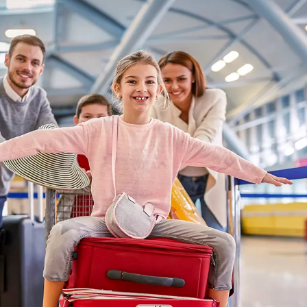
stliche Mittelmeer
rem Traumziel mit unseren
arten Sie ab einem Heimflughafen
der anderen Flughäfen in
Venedig oder Rom und gehen direkt
euzfahrt.
Jetzt
buchen