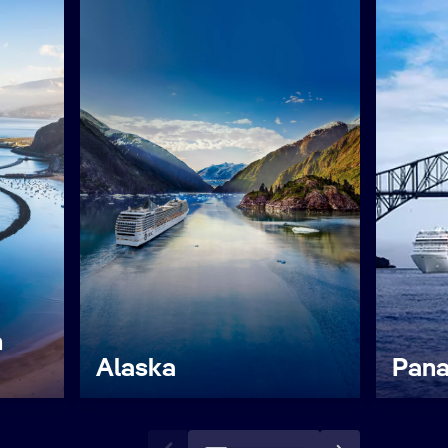
n
Alaska
Pan