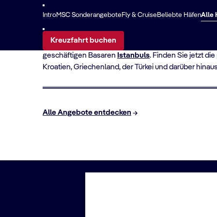
Kreuzfahrtangebote
Intro
MSC Sonderangebote
Fly & Cruise
Beliebte Häfen
Alle
Kreuzfahrt buchen
Stellen Sie sich vor, Sie schlendern durch die leb
geschäftigen Basaren
Istanbuls
. Finden Sie jetzt d
Kroatien, Griechenland, der Türkei und darüber hinaus
FLY & CRUISE
Flug & Kreuzfahrt
Alle Angebote entdecken