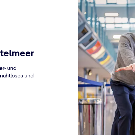
Kreuzfahrten ins ö
Reisen Sie entspannt zu Ih
Fly & Cruise‑Paketen
. St
ttelmeer
wie
München
,
Frankfurt
o
Deutschland
, landen in 
an Bord Ihrer Mittelmeer­kr
fer‑ und
 nahtloses und